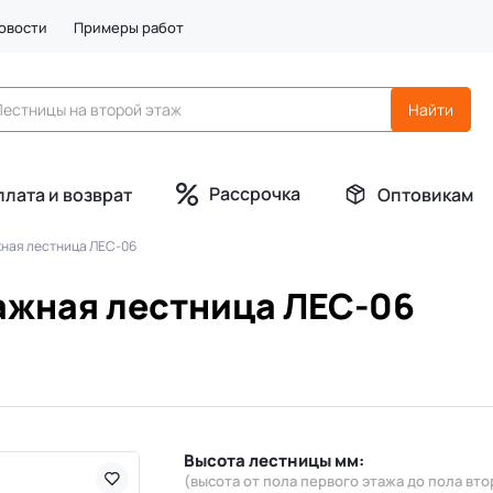
овости
Примеры работ
Рассрочка
плата и возврат
Оптовикам
ная лестница ЛЕС-06
жная лестница ЛЕС-06
Высота лестницы мм:
(высота от пола первого этажа до пола вто