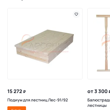
15 272
от 3 300
₽
Подиум для лестниц Лес-91/92
Балюстрада
лестницы