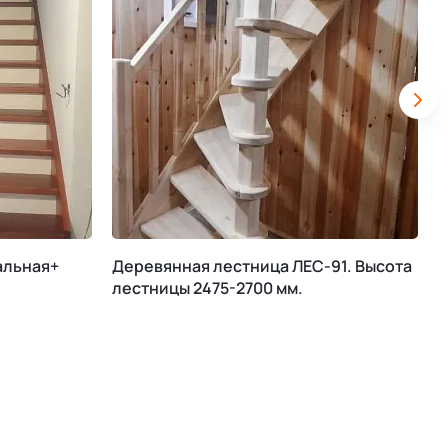
альная+
Деревянная лестница ЛЕС-91. Высота
М
лестницы 2475-2700 мм.
К
В