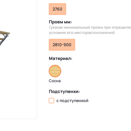
2760
Проем мм:
(указан минимальный проем при определ
условиях его месторасположения)
2810-900
Материал:
Сосна
Подступенки:
с подступенкой