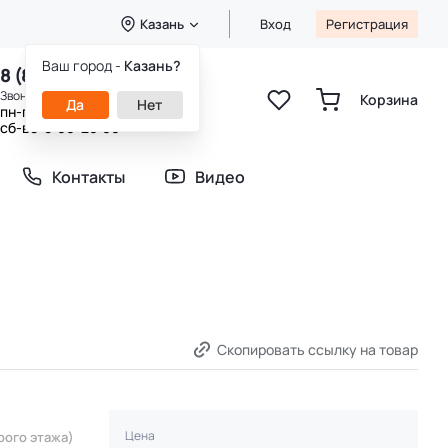
Казань
Вход
Регистрация
Ваш город -
Казань?
8 (800) 333-49-25
Звонок бесплатный
Корзина
Да
Нет
пн-пт 8:00-20:00
сб-вс 9:00-20:00
Контакты
Видео
Скопировать ссылку на товар
Цена
рого этажа)