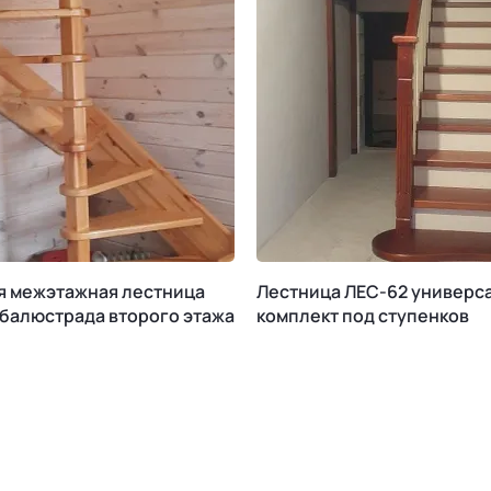
я межэтажная лестница
Лестница ЛЕС-62 универс
 балюстрада второго этажа
комплект под ступенков