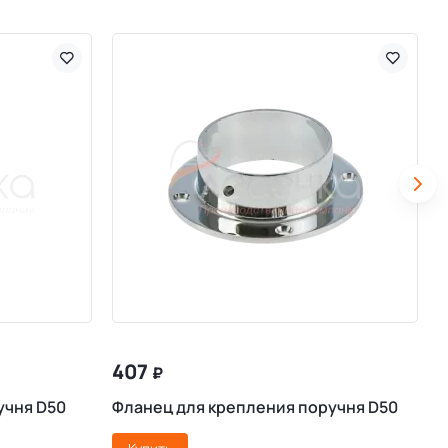
407
₽
учня D50
Фланец для крепления поручня D50
З