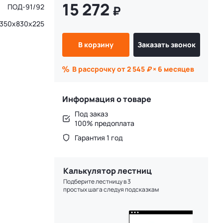
15 272
ПОД-91/92
₽
1350x830x225
В корзину
Заказать звонок
В рассрочку от 2 545
₽
× 6 месяцев
Информация о товаре
Под заказ
100% предоплата
Гарантия 1 год
Калькулятор лестниц
Подберите лестницу в 3
простых шага следуя подсказкам