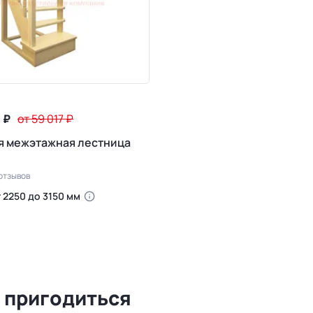
2
₽
от 59 017
₽
я межэтажная лестница
 отзывов
 2250 до 3150 мм
 пригодиться