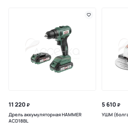
11 220
5 610
₽
₽
Дрель аккумуляторная HAMMER
УШМ (болг
ACD18BL