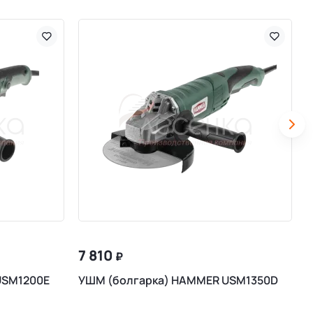
7 810
₽
USM1200E
УШМ (болгарка) HAMMER USM1350D
У