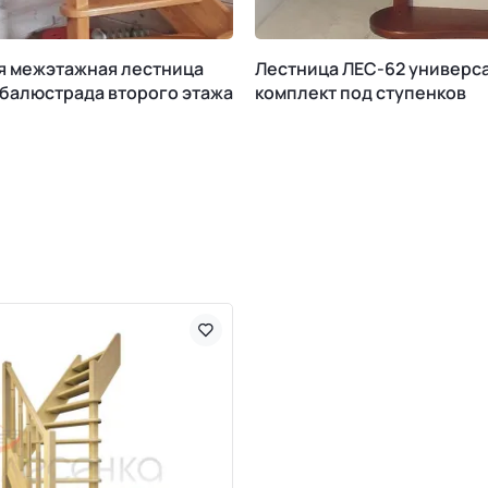
я межэтажная лестница
Лестница ЛЕС-62 универс
 балюстрада второго этажа
комплект под ступенков