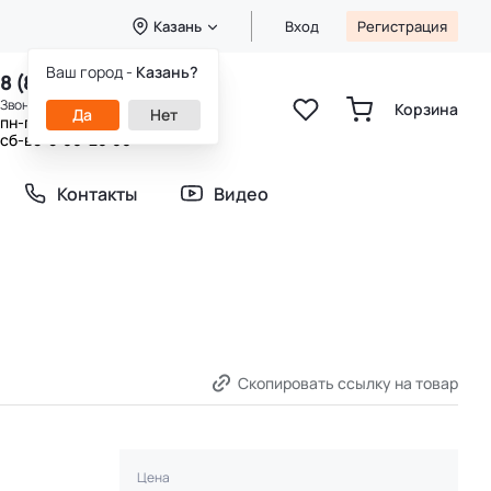
Казань
Вход
Регистрация
Ваш город -
Казань?
8 (800) 333-49-25
Звонок бесплатный
Корзина
Да
Нет
пн-пт 8:00-20:00
сб-вс 9:00-20:00
Контакты
Видео
Скопировать ссылку на товар
Цена