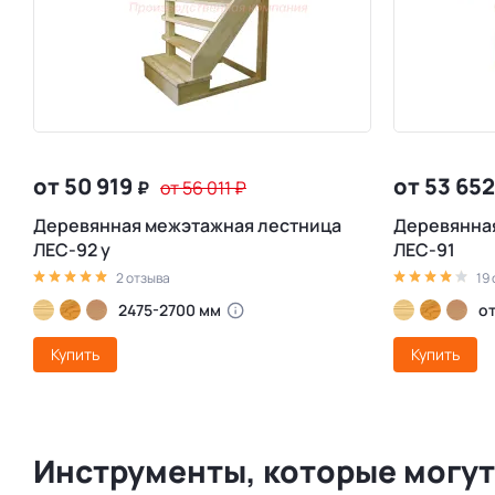
от 50 919
от 53 65
₽
от 56 011
₽
Деревянная межэтажная лестница
Деревянна
ЛЕС-92 у
ЛЕС-91
2 отзыва
19
2475-2700 мм
от
Купить
Купить
Инструменты, которые могут