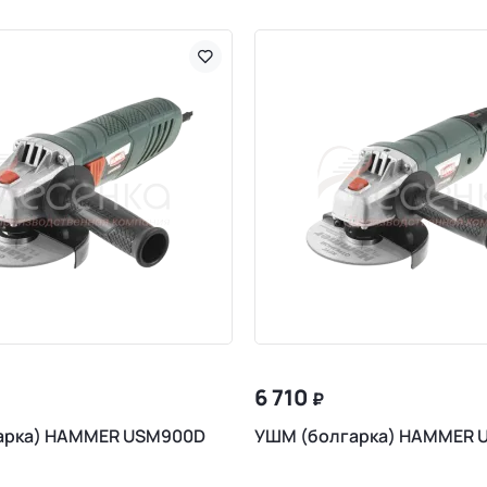
6 710
₽
арка) HAMMER USM900D
УШМ (болгарка) HAMMER 