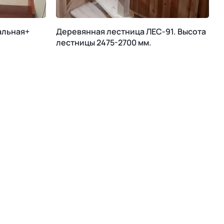
альная+
Деревянная лестница ЛЕС-91. Высота
М
лестницы 2475-2700 мм.
К
В