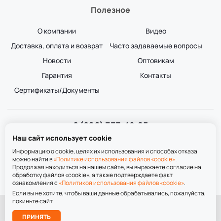
Полезное
О компании
Видео
Доставка, оплата и возврат
Часто задаваемые вопросы
Новости
Оптовикам
Гарантия
Контакты
Сертификаты/Документы
8 (800) 333-49-25
Звонок бесплатный
Наш сайт использует cookie
пн-пт 8:00-20:00
сб-вс 9:00-20:00
Информацию о cookie, целях их использования и способах отказа
можно найти в
«Политике использования файлов «cookie»
.
Продолжая находиться на нашем сайте, вы выражаете согласие на
обработку файлов «cookie», а также подтверждаете факт
ознакомления с
«Политикой использования файлов «cookie»
.
Если вы не хотите, чтобы ваши данные обрабатывались, пожалуйста,
покиньте сайт.
При использовании материалов сайта ссылка на сайт обязательна.
Подобрать
ПРИНЯТЬ
лестницу
Политика обработки персональных данных