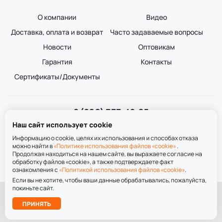
О компании
Видео
Доставка, оплата и возврат
Часто задаваемые вопросы
Новости
Оптовикам
Гарантия
Контакты
Сертификаты/Документы
8 (800) 333-49-25
Звонок бесплатный
Наш сайт использует cookie
пн-пт 8:00-20:00
сб-вс 9:00-20:00
Информацию о cookie, целях их использования и способах отказа
можно найти в
«Политике использования файлов «cookie»
.
Продолжая находиться на нашем сайте, вы выражаете согласие на
обработку файлов «cookie», а также подтверждаете факт
ознакомления с
«Политикой использования файлов «cookie»
.
Если вы не хотите, чтобы ваши данные обрабатывались, пожалуйста,
покиньте сайт.
При использовании материалов сайта ссылка на сайт обязательна.
Подобрать
ПРИНЯТЬ
лестницу
Политика обработки персональных данных
Политика использования файлов «cookie»