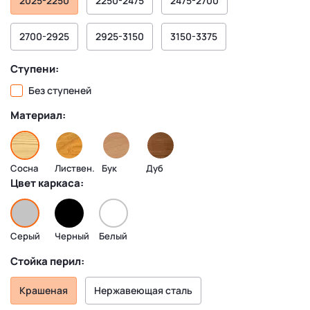
2025-2250
2250-2475
2475-2700
2700-2925
2925-3150
3150-3375
Ступени:
Без ступеней
Материал:
Сосна
Листвен.
Бук
Дуб
Цвет каркаса:
Серый
Черный
Белый
Стойка перил:
Крашеная
Нержавеющая сталь